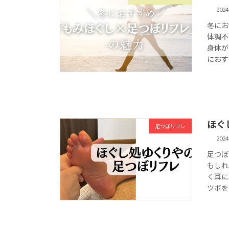
202
冬にお
体調不
身体が
におす
ほぐ
足つぼリフレ
202
足つぼ
もしれ
く耳に
ツボを