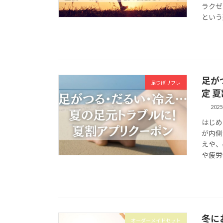
ラクゼ
という
足が
足つぼリフレ
定 
202
はじめ
が内側
えや、
や疲労
冬に
オーダーメイドセット