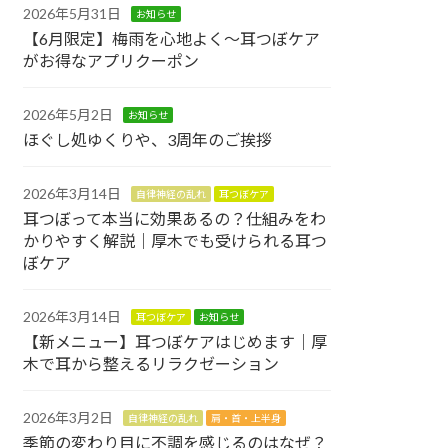
2026年5月31日
お知らせ
【6月限定】梅雨を心地よく〜耳つぼケア
がお得なアプリクーポン
2026年5月2日
お知らせ
ほぐし処ゆくりや、3周年のご挨拶
2026年3月14日
自律神経の乱れ
耳つぼケア
耳つぼって本当に効果あるの？仕組みをわ
かりやすく解説｜厚木でも受けられる耳つ
ぼケア
2026年3月14日
耳つぼケア
お知らせ
【新メニュー】耳つぼケアはじめます｜厚
木で耳から整えるリラクゼーション
2026年3月2日
自律神経の乱れ
肩・首・上半身
季節の変わり目に不調を感じるのはなぜ？