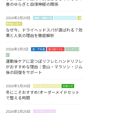
春のゆらぎと自律神経の関係
2026年2月20日
睡眠・睡眠の質
ドライヘッドスパ
自
律神経の乱れ
なぜ今、ドライヘッドスパが選ばれる？効
果と人気の理由を徹底解析
2026年2月3日
足・下半身
足つぼリフレ
ハンドリフ
レ
運動後ケアに足つぼリフレとハンドリフレ
がおすすめな理由｜登山・マラソン・ジム
後の回復をサポート
2026年1月30日
オーダーメイドセット
お知らせ
冬にこそおすすめ!オーダーメイドセット
で整える時間
2026年1月20日
リラクゼーション