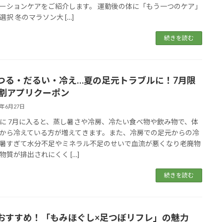
ーションケアをご紹介します。 運動後の体に「もう一つのケア」
選択 冬のマラソン大 […]
続きを読む
つる・だるい・冷え…夏の足元トラブルに！7月限
夏割アプリクーポン
5年6月27日
に 7月に入ると、蒸し暑さや冷房、冷たい食べ物や飲み物で、体
から冷えている方が増えてきます。また、冷房での足元からの冷
暑すぎて水分不足やミネラル不足のせいで血流が悪くなり老廃物
物質が排出されにくく […]
続きを読む
おすすめ！「もみほぐし×足つぼリフレ」の魅力