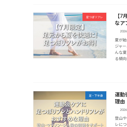
【7
足つぼリフレ
なア
202
夏が始
ジャー
んな夏
る傾向
運動
足・下半身
理由
202
登山や
レにつ