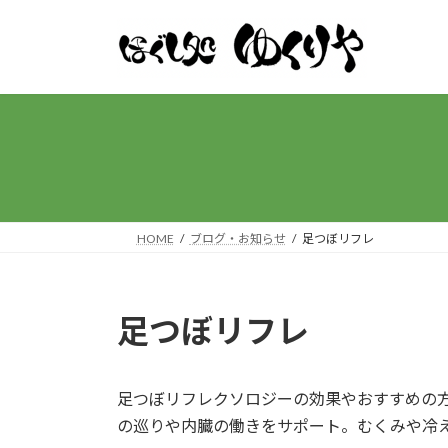
コ
ナ
ン
ビ
テ
ゲ
ン
ー
ツ
シ
へ
ョ
ス
ン
キ
に
ッ
移
プ
動
HOME
ブログ・お知らせ
足つぼリフレ
足つぼリフレ
足つぼリフレクソロジーの効果やおすすめの
の巡りや内臓の働きをサポート。むくみや冷