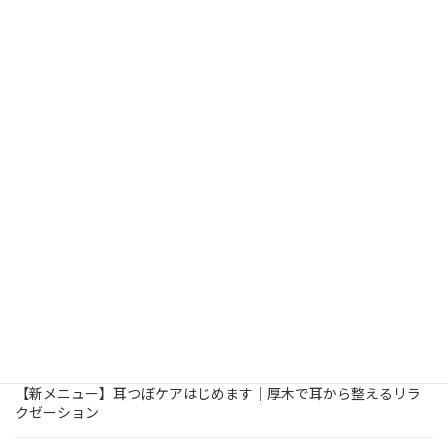
最近の投稿
2026年7月1日
足つぼリフレ
お知らせ
【7月限定】足元から夏を快適に！足つぼリフレがお得なアプリク
ーポン
2026年5月31日
お知らせ
【6月限定】梅雨を心地よく〜耳つぼケアがお得なアプリクーポン
2026年5月2日
お知らせ
ほぐし処ゆくりや、3周年のご挨拶
2026年3月14日
自律神経の乱れ
耳つぼケア
耳つぼって本当に効果あるの？仕組みをわかりやすく解説｜厚木
でも受けられる耳つぼケア
2026年3月14日
耳つぼケア
お知らせ
【新メニュー】耳つぼケアはじめます｜厚木で耳から整えるリラ
クゼーション