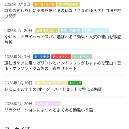
2026年3月2日
肩・首・上半身
自律神経の乱れ
季節の変わり目に不調を感じるのはなぜ？春のゆらぎと自律神経
の関係
2026年2月20日
自律神経の乱れ
睡眠・睡眠の質
ドライヘッドスパ
なぜ今、ドライヘッドスパが選ばれる？効果と人気の理由を徹底
解析
2026年2月3日
足・下半身
足つぼリフレ
ハンドリフレ
運動後ケアに足つぼリフレとハンドリフレがおすすめな理由｜登
山・マラソン・ジム後の回復をサポート
2026年1月30日
オーダーメイドセット
お知らせ
冬にこそおすすめ!オーダーメイドセットで整える時間
2026年1月20日
リラクゼーション
リラクゼーションにまつわるよくある勘違い５選