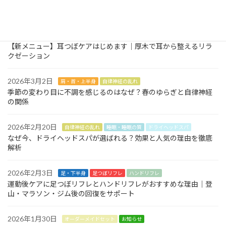
耳つぼって本当に効果あるの？仕組みをわかりやすく解説｜厚木
でも受けられる耳つぼケア
2026年3月14日
耳つぼケア
お知らせ
【新メニュー】耳つぼケアはじめます｜厚木で耳から整えるリラ
クゼーション
2026年3月2日
肩・首・上半身
自律神経の乱れ
季節の変わり目に不調を感じるのはなぜ？春のゆらぎと自律神経
の関係
2026年2月20日
自律神経の乱れ
睡眠・睡眠の質
ドライヘッドスパ
なぜ今、ドライヘッドスパが選ばれる？効果と人気の理由を徹底
解析
2026年2月3日
足・下半身
足つぼリフレ
ハンドリフレ
運動後ケアに足つぼリフレとハンドリフレがおすすめな理由｜登
山・マラソン・ジム後の回復をサポート
2026年1月30日
オーダーメイドセット
お知らせ