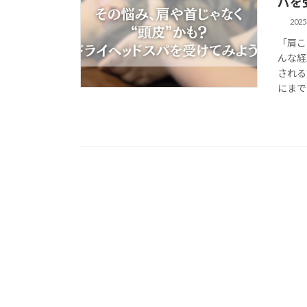
パを
202
「肩こ
んな経
される
にまで