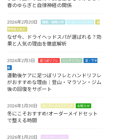
春のゆらぎと自律神経の関係
2026年2月20日
睡眠・睡眠の質
ドライヘッドスパ
自
律神経の乱れ
なぜ今、ドライヘッドスパが選ばれる？効
果と人気の理由を徹底解析
2026年2月3日
足つぼリフレ
ハンドリフレ
足・下半
身
運動後ケアに足つぼリフレとハンドリフレ
がおすすめな理由｜登山・マラソン・ジム
後の回復をサポート
2026年1月30日
オーダーメイドセット
お知らせ
冬にこそおすすめ!オーダーメイドセット
で整える時間
2026年1月20日
リラクゼーション