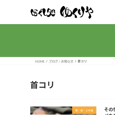
コ
ナ
ン
ビ
テ
ゲ
ン
ー
ツ
シ
へ
ョ
ス
ン
キ
に
ッ
移
プ
動
HOME
ブログ・お知らせ
首コリ
首コリ
その
肩・首・上半身