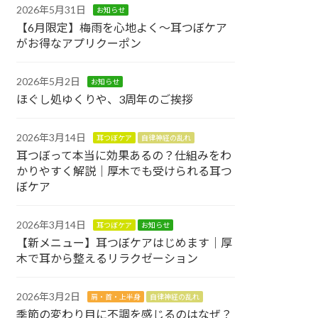
2026年5月31日
お知らせ
【6月限定】梅雨を心地よく〜耳つぼケア
がお得なアプリクーポン
2026年5月2日
お知らせ
ほぐし処ゆくりや、3周年のご挨拶
2026年3月14日
耳つぼケア
自律神経の乱れ
耳つぼって本当に効果あるの？仕組みをわ
かりやすく解説｜厚木でも受けられる耳つ
ぼケア
2026年3月14日
耳つぼケア
お知らせ
【新メニュー】耳つぼケアはじめます｜厚
木で耳から整えるリラクゼーション
2026年3月2日
肩・首・上半身
自律神経の乱れ
季節の変わり目に不調を感じるのはなぜ？